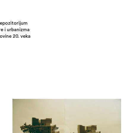
repozitorijum
re i urbanizma
ovine 20. veka