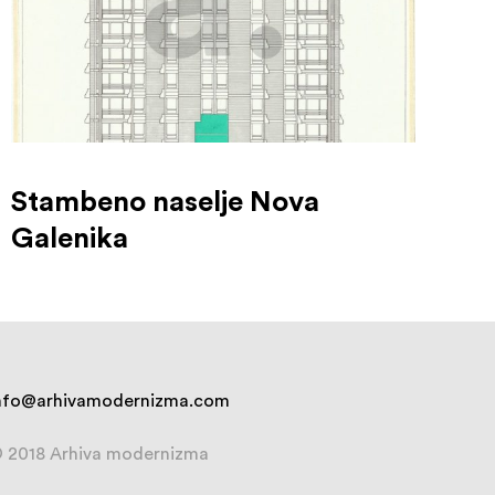
Stambeno naselje Nova
Galenika
nfo@arhivamodernizma.com
 2018 Arhiva modernizma