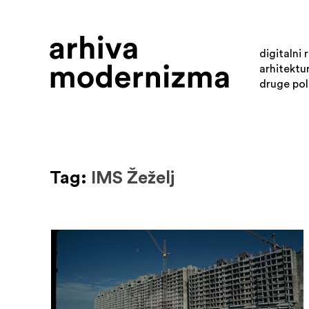
digitalni 
arhitektu
druge pol
Tag:
IMS Žeželj